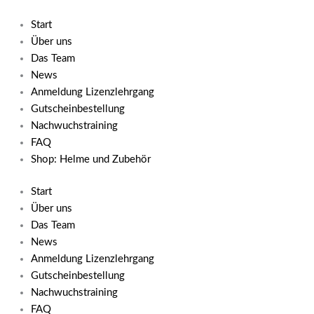
Consent
Consent
Consent
Consent
Consent
to
to
to
to
to
Start
service
service
service
service
service
Über uns
wordpress
elementor
complianz
youtube
sonstiges
Das Team
News
Anmeldung Lizenzlehrgang
Gutscheinbestellung
Nachwuchstraining
FAQ
Shop: Helme und Zubehör
Start
Über uns
Das Team
News
Anmeldung Lizenzlehrgang
Gutscheinbestellung
Nachwuchstraining
FAQ