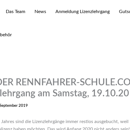
Das Team
News
Anmeldung Lizenzlehrgang
Gutsc
ubehör
 DER RENNFAHRER-SCHULE.C
zlehrgang am Samstag, 19.10.2
 September 2019
Jahres sind die Lizenzlehrgänge immer restlos ausgebucht, weil v
nlizenz haben möchten. Das wird Anfang 2020 nicht anders sein!