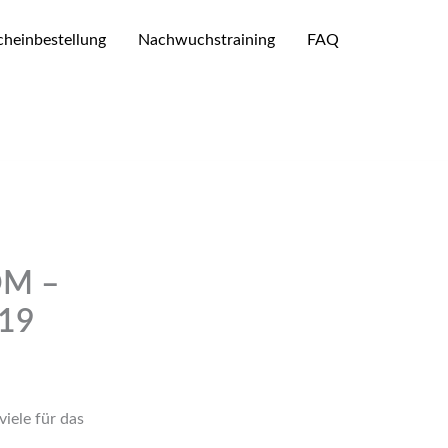
heinbestellung
Nachwuchstraining
FAQ
OM –
019
iele für das