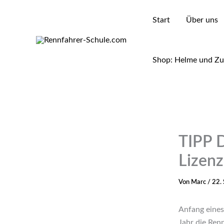
Zum
Inhalt
Start
Über uns
springen
Shop: Helme und Z
TIPP
Lizen
Von
Marc
/
22.
Anfang eines 
Jahr die Ren