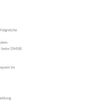
rfolgreiche
t dem
enz beim DMSB
bequem im
meldung