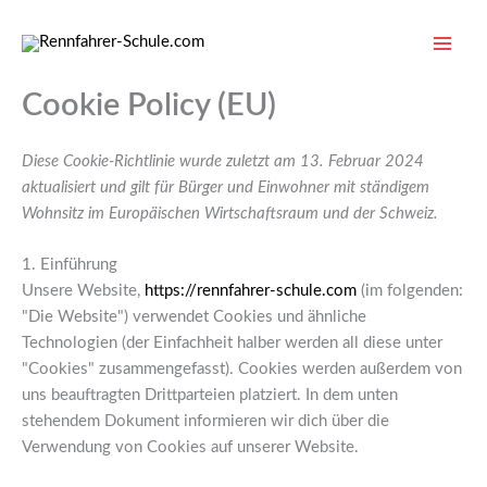
Consent
Consent
Consent
Consent
Consent
Zum
to
to
to
to
to
Inhalt
service
service
service
service
service
springen
wordpress
elementor
complianz
youtube
sonstiges
Cookie Policy (EU)
Diese Cookie-Richtlinie wurde zuletzt am 13. Februar 2024
aktualisiert und gilt für Bürger und Einwohner mit ständigem
Wohnsitz im Europäischen Wirtschaftsraum und der Schweiz.
1. Einführung
Unsere Website,
https://rennfahrer-schule.com
(im folgenden:
"Die Website") verwendet Cookies und ähnliche
Technologien (der Einfachheit halber werden all diese unter
"Cookies" zusammengefasst). Cookies werden außerdem von
uns beauftragten Drittparteien platziert. In dem unten
stehendem Dokument informieren wir dich über die
Verwendung von Cookies auf unserer Website.