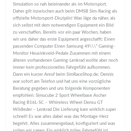
Simulation so nah beieinander als im Motorsport.
Daher gilt inzwischen auch beim DMSB Sim-Racing als
offizielle Motorsport-Disziplin! Was läge da näher, als
sich selbst mit dem notwendigen Equipment ein Bild
zu verschaffen. Bereits vor ein paar Wochen, haben
wir uns daher das erste Equipment angeschafft: Einen
passenden Computer Einen Samsung 49\\\“ Gaming-
Monitor Heusinkveld-Pedale Zusammen mit einem
älteren vorhandenen Gaming-Lenkrad wollte aber noch
immer kein professionelles Fahrgefühl aufkommen.
Dann ein kurzer Anruf beim SimRaceShop.de: Dennis
war sofort am Telefon und hat uns eine vorzügliche
Beratung gegeben und uns folgende Komponenten
empfohlen: Simucube 2 Sport Wheelbase Ascher
Racing B16L-SC – Whireless Wheel Densu GT
Wildleder – Lenkrad Die Lieferung kam wirklich super
schnell! Es war alles dabei was das Montage-Herz
begehrt. Alles zusammengebaut, konfiguriert und was
sollen wir sagen: Ein wirklich tolles Fahrgefühl ist