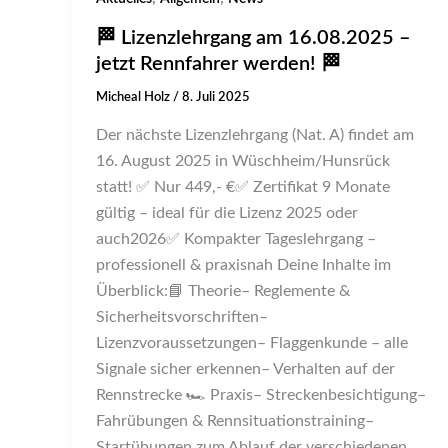
🏁 Lizenzlehrgang am 16.08.2025 –
jetzt Rennfahrer werden! 🏁
Micheal Holz
/
8. Juli 2025
Der nächste Lizenzlehrgang (Nat. A) findet am
16. August 2025 in Wüschheim/Hunsrück
statt! ✅ Nur 449,- €✅ Zertifikat 9 Monate
gültig – ideal für die Lizenz 2025 oder
auch2026✅ Kompakter Tageslehrgang –
professionell & praxisnah Deine Inhalte im
Überblick:📘 Theorie– Reglemente &
Sicherheitsvorschriften–
Lizenzvoraussetzungen– Flaggenkunde – alle
Signale sicher erkennen– Verhalten auf der
Rennstrecke 🏎️ Praxis– Streckenbesichtigung–
Fahrübungen & Rennsituationstraining–
Startübungen zum Ablauf der verschiedenen