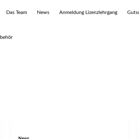
Das Team
News
Anmeldung Lizenzlehrgang
Gutsc
ubehör
News