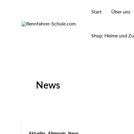
Zum
Inhalt
Start
Über uns
springen
Shop: Helme und Z
News
,
,
Aktuelles
Allgemein
News