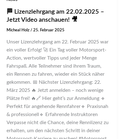
🏁 Lizenzlehrgang am 22.02.2025 –
Jetzt Video anschauen! 🎥
Micheal Holz
/
25. Februar 2025
Unser Lizenzlehrgang am 22. Februar 2025 war
ein voller Erfolg! 🚀 Ein Tag voller Motorsport-
Action, wertvoller Tipps und jeder Menge
Fahrspaß. Alle Teilnehmer sind ihrem Traum,
ein Rennen zu fahren, wieder ein Stück näher
gekommen. 📅 Nächster Lizenzlehrgang: 22.
März 2025 🔥 Jetzt anmelden – noch wenige
Plätze frei! 🔥🔗 Hier geht’s zur Anmeldung 🔹
Perfekt für angehende Rennfahrer🔹 Praxisnah
& professionell🔹 Erfahrende Instruktoren
Verpasse nicht die Chance, deine Rennlizenz zu
erhalten, um den nächsten Schritt in deiner
Motorsport-Karriere zu machen! #Motorsport